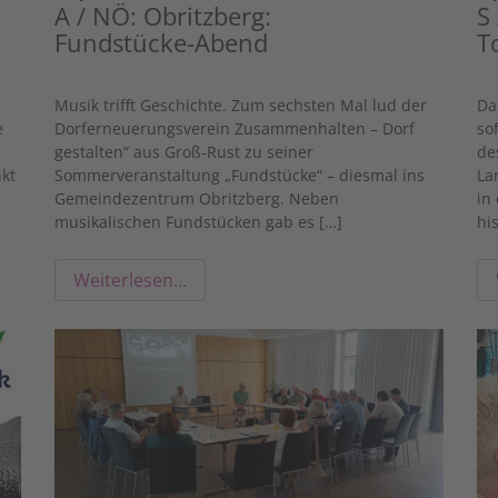
A / NÖ: Obritzberg:
S
Fundstücke-Abend
T
h
Musik trifft Geschichte. Zum sechsten Mal lud der
Da
e
Dorferneuerungsverein Zusammenhalten – Dorf
so
gestalten“ aus Groß-Rust zu seiner
de
kt
Sommerveranstaltung „Fundstücke“ – diesmal ins
La
Gemeindezentrum Obritzberg. Neben
in
musikalischen Fundstücken gab es […]
hi
Weiterlesen…