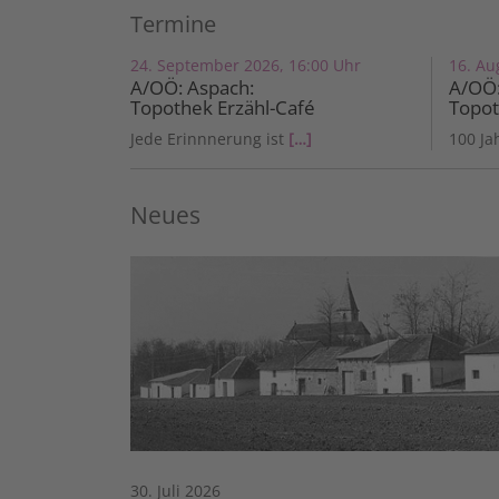
Termine
24. September 2026, 16:00 Uhr
16. Au
A/OÖ: Aspach:
A/OÖ:
Topothek Erzähl-Café
Topo
Jede Erinnnerung ist
[…]
100 Ja
Neues
30. Juli 2026