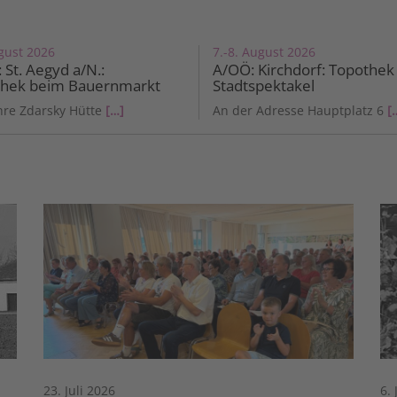
gust 2026
7.-8. August 2026
 St. Aegyd a/N.:
A/OÖ: Kirchdorf: Topothek
thek beim Bauernmarkt
Stadtspektakel
hre Zdarsky Hütte
[…]
An der Adresse Hauptplatz 6
[
23. Juli 2026
6. 