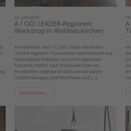
22. Juni 2026
14
A / OÖ: LEADER-Regionen:
A
Workshop in Waldneukirchen
T
iv
Am Mittwoch, dem 17. Juni, luden die beiden
Im
fe
LEADER-Regionen Traunviertler Alpenvorland und
di
Nationalpark Kalkalpen zu einem regionalen
Ei
Topothek-Treffen nach Waldneukirchen ein.
al
org
Projektleiter Siegfried Kristöfl und die beiden
ei
LEADER-Manager Josef Wolfthaler und […]
vi
Weiterlesen…