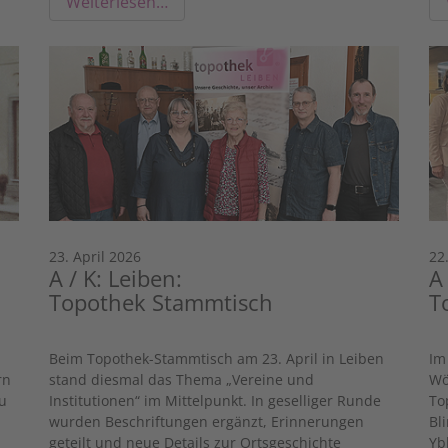
Weiterlesen…
23. April 2026
22
A / K: Leiben:
A
Topothek Stammtisch
T
Beim Topothek-Stammtisch am 23. April in Leiben
Im
rn
stand diesmal das Thema „Vereine und
Wö
u
Institutionen“ im Mittelpunkt. In geselliger Runde
To
wurden Beschriftungen ergänzt, Erinnerungen
Bl
geteilt und neue Details zur Ortsgeschichte
Yb