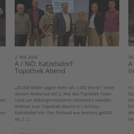
2. Mai 2026
30
A / NÖ: Katzelsdorf:
A
Topothek Abend
I
„20.000 Bilder sagen mehr als 1.000 Worte.“ Unter
In
diesem Motto lud am 2. Mai das Topothek Team
Da
 am
rund um Altbürgermeisterin Hannelore Handler-
In
Woltran zum Topothek-Abend in´s Schloss
Er
ten
Katzelsdorf ein. Der Festsaal war bestens gefüllt
We
als, […]
Ge