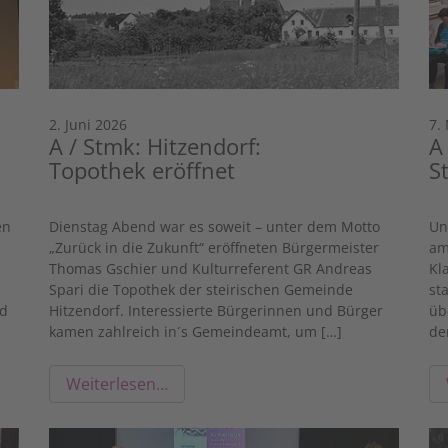
2. Juni 2026
7.
A / Stmk: Hitzendorf:
A
Topothek eröffnet
S
en
Dienstag Abend war es soweit – unter dem Motto
Un
„Zurück in die Zukunft“ eröffneten Bürgermeister
am
Thomas Gschier und Kulturreferent GR Andreas
Kl
Spari die Topothek der steirischen Gemeinde
st
nd
Hitzendorf. Interessierte Bürgerinnen und Bürger
üb
kamen zahlreich in´s Gemeindeamt, um […]
de
Weiterlesen…