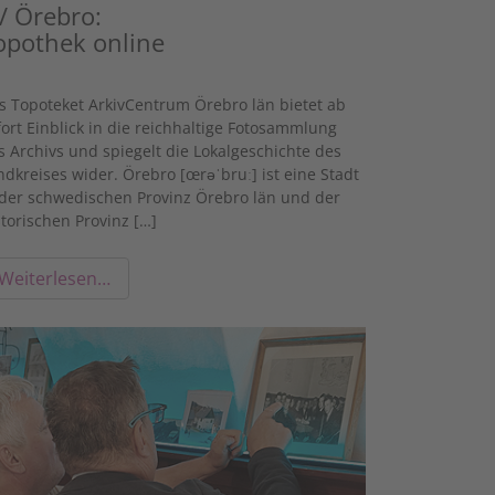
 / Örebro:
opothek online
s Topoteket ArkivCentrum Örebro län bietet ab
fort Einblick in die reichhaltige Fotosammlung
s Archivs und spiegelt die Lokalgeschichte des
ndkreises wider. Örebro [œrəˈbruː] ist eine Stadt
 der schwedischen Provinz Örebro län und der
storischen Provinz […]
Weiterlesen…