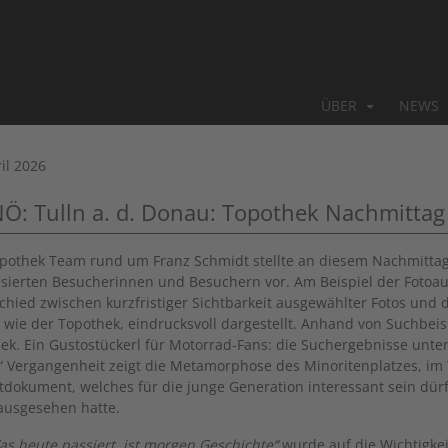
ÜBER
NEWS
il 2026
NÖ: Tulln a. d. Donau: Topothek Nachmittag
pothek Team rund um Franz Schmidt stellte an diesem Nachmittag
ssierten Besucherinnen und Besuchern vor. Am Beispiel der Fotoa
chied zwischen kurzfristiger Sichtbarkeit ausgewählter Fotos und 
, wie der Topothek, eindrucksvoll dargestellt. Anhand von Suchbeisp
ek. Ein Gustostückerl für Motorrad-Fans: die Suchergebnisse unte
“ Vergangenheit zeigt die Metamorphose des Minoritenplatzes, 
itdokument, welches für die junge Generation interessant sein dürft
ausgesehen hatte.
as heute passiert, ist morgen Geschichte“
wurde auf die Wichtigkei