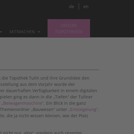
de
en
UNSERE
MITMACHEN
TOPOTHEKEN
 die Topothek Tulln und ihre Grundidee den
usstellung aus dem Vorjahr wurde der
der dauerhaften Verfügbarkeit in einem digitalen
ielen ging es dann in die „Tiefen“ der Tullner
r
„Beiwagenmaschine“
. Ein Blick in die ganz
im Themenordner „Bauwesen“ unter
„Entsiegelung“
.
e, die ja nicht wissen können, wie der Platz
t nicht nur ‚alter‘, sondern auch rezenter