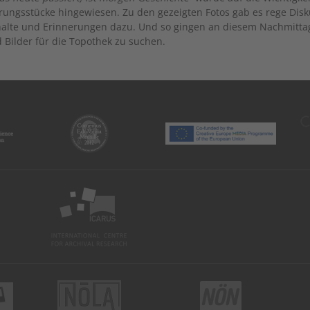
rungsstücke hingewiesen. Zu den gezeigten Fotos gab es rege Di
halte und Erinnerungen dazu. Und so gingen an diesem Nachmitta
 Bilder für die Topothek zu suchen.