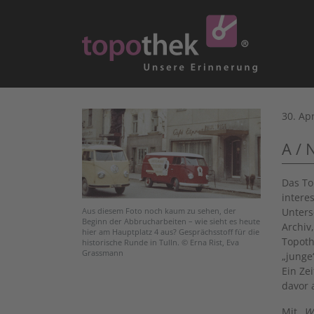
30. Apr
A / 
Das To
intere
Unters
Aus diesem Foto noch kaum zu sehen, der
Beginn der Abbrucharbeiten – wie sieht es heute
Archiv
hier am Hauptplatz 4 aus? Gesprächsstoff für die
Topoth
historische Runde in Tulln. © Erna Rist, Eva
Grassmann
„junge
Ein Ze
davor 
Mit
„W