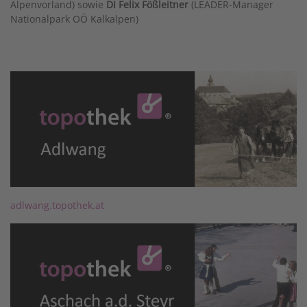
Alpenvorland) sowie
DI Felix Fößleitner
(LEADER-Manager
Nationalpark OÖ Kalkalpen)
adlwang.topothek.at