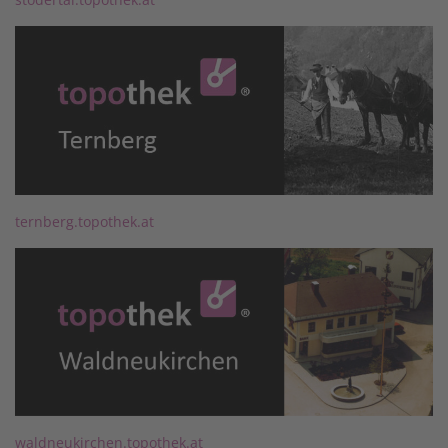
ternberg.topothek.at
waldneukirchen.topothek.at