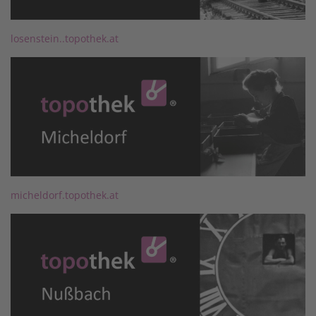
losenstein..topothek.at
micheldorf.topothek.at