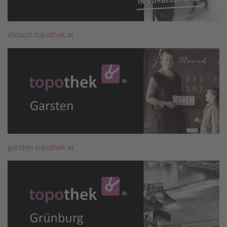
dietach.topothek.at
garsten.topothek.at