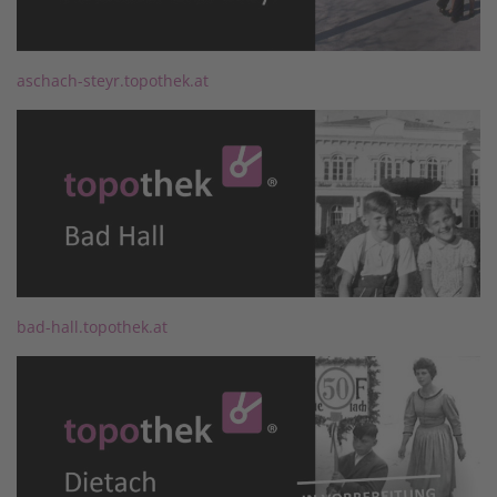
aschach-steyr.topothek.at
bad-hall.topothek.at