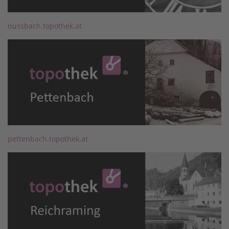
nussbach.topothek.at
pettenbach.topothek.at