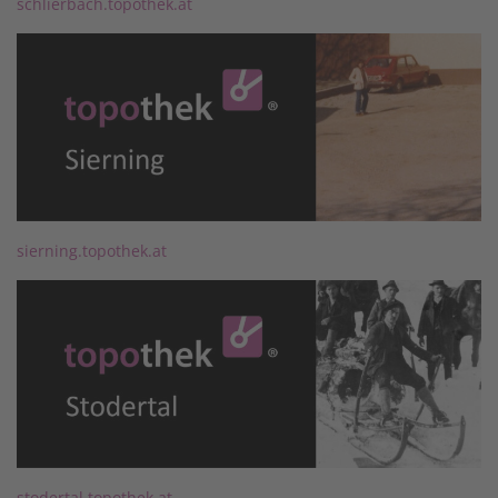
schlierbach.topothek.at
sierning.topothek.at
stodertal.topothek.at