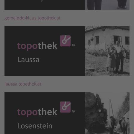
gemeinde-klaus.topothek.at
laussa.topothek.at