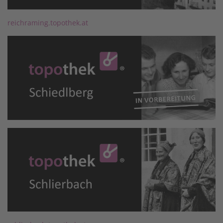
reichraming.topothek.at