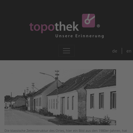
de
en
Die klassische Zeilenstruktur des Ortes, hier ein Bild aus den 1980er-Jahren, hat