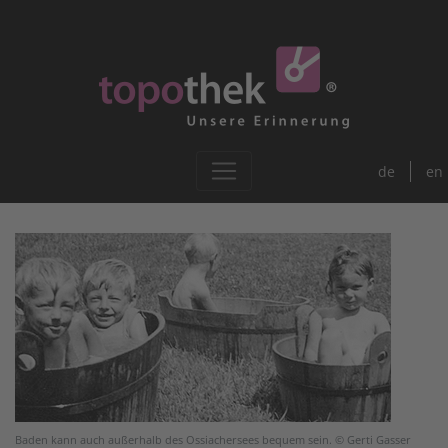
de
en
Baden kann auch außerhalb des Ossiachersees bequem sein. © Gerti Gasser