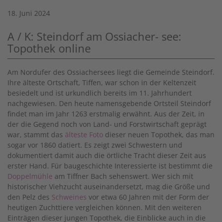
18. Juni 2024
A / K: Steindorf am Ossiacher- see:
Topothek online
Am Nordufer des Ossiachersees liegt die Gemeinde Steindorf.
Ihre älteste Ortschaft, Tiffen, war schon in der Keltenzeit
besiedelt und ist urkundlich bereits im 11. Jahrhundert
nachgewiesen. Den heute namensgebende Ortsteil Steindorf
findet man im Jahr 1263 erstmalig erwähnt. Aus der Zeit, in
der die Gegend noch von Land- und Forstwirtschaft geprägt
war, stammt das
älteste Foto
dieser neuen Topothek, das man
sogar vor 1860 datiert. Es zeigt zwei Schwestern und
dokumentiert damit auch die örtliche Tracht dieser Zeit aus
erster Hand. Für baugeschichte Interessierte ist bestimmt die
Doppelmühle
am Tiffner Bach sehenswert. Wer sich mit
historischer Viehzucht auseinandersetzt, mag die Größe und
den Pelz des
Schweines
vor etwa 60 Jahren mit der Form der
heutigen Zuchttiere vergleichen können. Mit den weiteren
Einträgen dieser jungen Topothek, die Einblicke auch in die