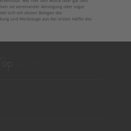
 erkennbar, wer hier sein wollte oder gar sein
aben sie voreinander Abneigung oder sogar
det sich mit diesen Belegen der
dung und Werkzeuge aus der ersten Hälfte des