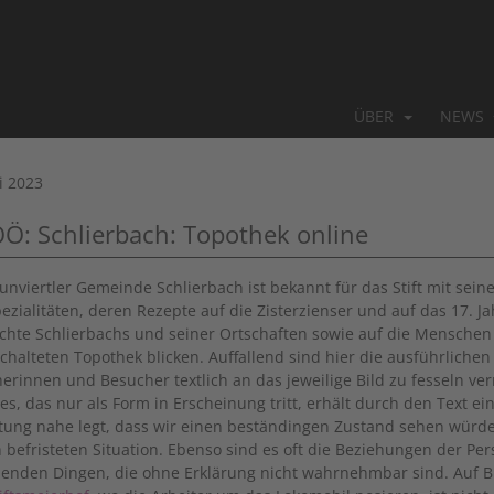
ÜBER
NEWS
i 2023
OÖ: Schlierbach: Topothek online
aunviertler Gemeinde Schlierbach ist bekannt für das Stift mit sei
ezialitäten, deren Rezepte auf die Zisterzienser und auf das 17. J
chte Schlierbachs und seiner Ortschaften sowie auf die Menschen 
schalteten Topothek blicken. Auffallend sind hier die ausführliche
erinnen und Besucher textlich an das jeweilige Bild zu fesseln v
s, das nur als Form in Erscheinung tritt, erhält durch den Text ein
ung nahe legt, dass wir einen beständingen Zustand sehen würden,
ch befristeten Situation. Ebenso sind es oft die Beziehungen der P
nden Dingen, die ohne Erklärung nicht wahrnehmbar sind. Auf B