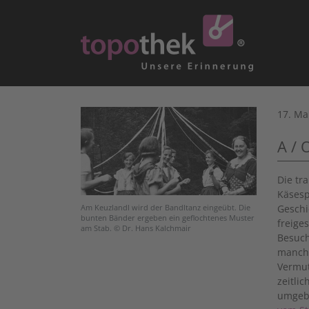
17. Ma
A / 
Die tr
Käsesp
Geschi
Am Keuzlandl wird der Bandltanz eingeübt. Die
bunten Bänder ergeben ein geflochtenes Muster
freige
am Stab. © Dr. Hans Kalchmair
Besuch
manche
Vermut
zeitli
umgebe