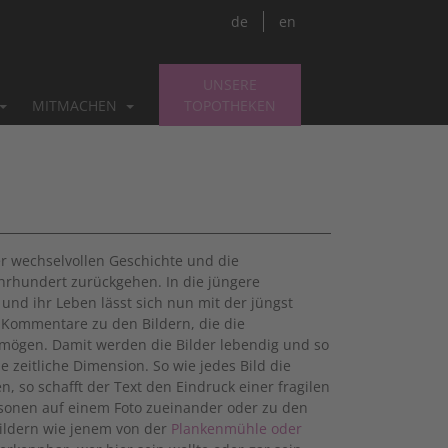
de
en
UNSERE
MITMACHEN
TOPOTHEKEN
ner wechselvollen Geschichte und die
ahrhundert zurückgehen. In die jüngere
und ihr Leben lässt sich nun mit der jüngst
n Kommentare zu den Bildern, die die
ermögen. Damit werden die Bilder lebendig und so
e zeitliche Dimension. So wie jedes Bild die
 so schafft der Text den Eindruck einer fragilen
ersonen auf einem Foto zueinander oder zu den
ildern wie jenem von der
Plankenmühle oder