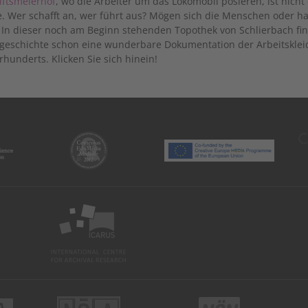
iftsmeierhof
, wo die Arbeiter um das Lokomobil posieren, ist nicht
. Wer schafft an, wer führt aus? Mögen sich die Menschen oder h
 In dieser noch am Beginn stehenden Topothek von Schlierbach fin
sgeschichte schon eine wunderbare Dokumentation der Arbeitsklei
rhunderts. Klicken Sie sich hinein!