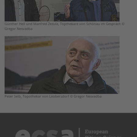
Günther Heil und Manfred Zezula, Topthekare von Schönau im Gespräch ©
Gregor Nesvadba
Peter Selb, Topothekar von Leobersdorf © Gregor Nesvadba