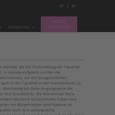
de
en
UNSERE
MITMACHEN
TOPOTHEKEN
 Aktivität, die der Freischaltung der Topothek
. In Gebiete aufgeteilt suchten die
ewohnerInnen, um die Hausgeschichten
e auch in der Topothek in den Kommentaren zu
“
. Gleichzeitig bot diese Vorgangsweise die
er ihre Grundstücks. Die AkteurInnen Petra
besonders Marianne Schützenhofer haben eine
ßworten von Bürgermeister Josef Naderer im
ografien auch eine umfangreiche