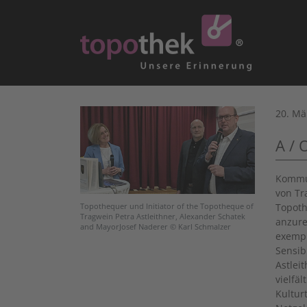
20. Mä
A / 
Kommun
von Tr
Topoth
Topothequer und Initiator of the Topotheque of
Tragwein Petra Astleithner, Alexander Schatek
anzure
and MayorJosef Naderer © Karl Schmalzer
exempl
Sensib
Astlei
vielfä
Kultur