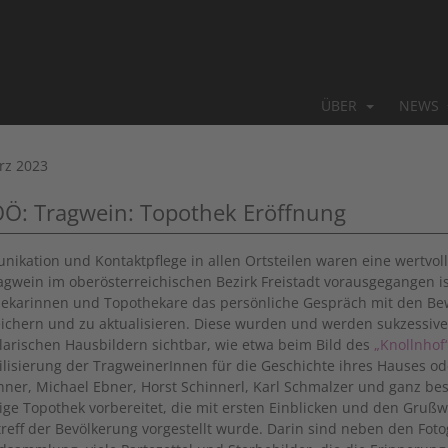
ÜBER
NEWS
rz 2023
OÖ: Tragwein: Topothek Eröffnung
ikation und Kontaktpflege in allen Ortsteilen waren eine wertvolle
agwein im oberösterreichischen Bezirk Freistadt vorausgegangen ist
ekarinnen und Topothekare das persönliche Gespräch mit den B
ichern und zu aktualisieren. Diese wurden und werden sukzessiv
arischen Hausbildern sichtbar, wie etwa beim Bild des
„Knollnhof
ilisierung der TragweinerInnen für die Geschichte ihres Hauses od
thner, Michael Ebner, Horst Schinnerl, Karl Schmalzer und ganz 
ltige Topothek vorbereitet, die mit ersten Einblicken und den Gru
treff der Bevölkerung vorgestellt wurde. Darin sind neben den Fot