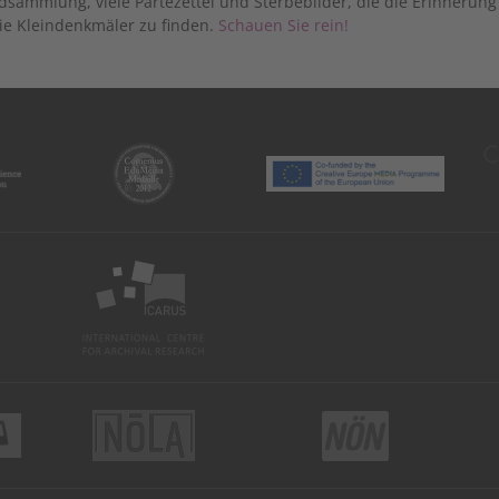
dsammlung, viele Partezettel und Sterbebilder, die die Erinnerun
ie Kleindenkmäler zu finden.
Schauen Sie rein!