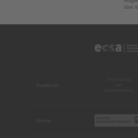
Notgel
über d
Projekt von
Partner