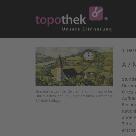
1. Dez
A / 
Stunde
Dezemb
Ortes 
Gresten im Lauf der Zeit: ein Bild mit integrierter
Uhr aus dem Jahr 1913, signiert mit K. Hareiter ©
Aufbau
Elfriede Schlager
Einlad
Ration
ander
Zettel
ersche