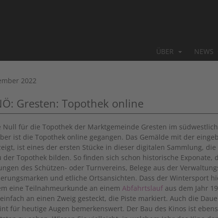
ÜBER
NEWS
ember 2022
NÖ: Gresten: Topothek online
 Null für die Topothek der Marktgemeinde Gresten im südwestliche
er ist die Topothek online gegangen. Das Gemälde mit der eingeb
zeigt, ist eines der ersten Stücke in dieser digitalen Sammlung, d
 der Topothek bilden. So finden sich schon historische Exponate, 
ungen des Schützen- oder Turnvereins, Belege aus der Verwaltung
ierungsmarken und etliche Ortsansichten. Dass der Wintersport hie
em eine Teilnahmeurkunde an einem
Abfahrtslauf
aus dem Jahr 193
, einfach an einen Zweig gesteckt, die Piste markiert. Auch die D
int für heutige Augen bemerkenswert. Der Bau des Kinos ist ebens