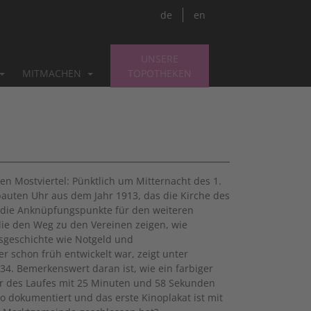
de
en
UNSERE
MITMACHEN
TOPOTHEKEN
n Mostviertel: Pünktlich um Mitternacht des 1.
auten Uhr aus dem Jahr 1913, das die Kirche des
ie die Anknüpfungspunkte für den weiteren
die den Weg zu den Vereinen zeigen, wie
sgeschichte wie Notgeld und
r schon früh entwickelt war, zeigt unter
4. Bemerkenswert daran ist, wie ein farbiger
auer des Laufes mit 25 Minuten und 58 Sekunden
o dokumentiert und das erste Kinoplakat ist mit