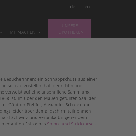
de
en
UNSERE
MITMACHEN
TOPOTHEKEN
die BesucherInnen: ein Schnappschuss aus einer
man sich aufzustellen hat, denn Film und
ame verweist auf eine ansehnliche Sammlung,
1868 ist. Im über den Maßen gefüllten Saal der
ister Günther Pfeiffer, Alexander Schatek und
ingt leider über den Bildschirm teilnehmen
einhard Schwarz und Veronika Umgeher dem
 hier auf da Foto eines
Spinn- und Strickkurses