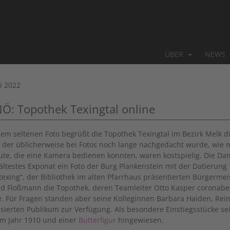
ÜBER
NEWS
ni 2022
NÖ: Topothek Texingtal online
nem seltenen Foto begrüßt die Topothek Texingtal im Bezirk Melk 
in der üblicherweise bei Fotos noch lange nachgedacht wurde, wie 
ute, die eine Kamera bedienen konnten, waren kostspielig. Die D
ältestes Exponat ein Foto der Burg Plankenstein mit der Datierung 
otexing“, der Bibliothek im alten Pfarrhaus präsentierten Bürgerme
d Floßmann die Topothek, deren Teamleiter Otto Kasper coronabed
. Für Fragen standen aber seine Kolleginnen Barbara Haiden, R
ssierten Publikum zur Verfügung. Als besondere Einstiegsstücke sei
m Jahr 1910 und einer
Butterfigur
hingewiesen.