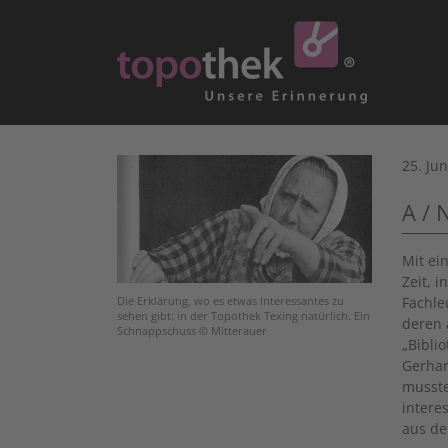
25. Ju
A / 
Mit ei
Zeit, 
Fachle
Die Erklärung, wo es etwas Interessantes zu
sehen gibt: in der Topothek Texing natürlich. Ein
deren 
Schnappschuss © Mitterauer
„Bibli
Gerhar
musste
intere
aus de