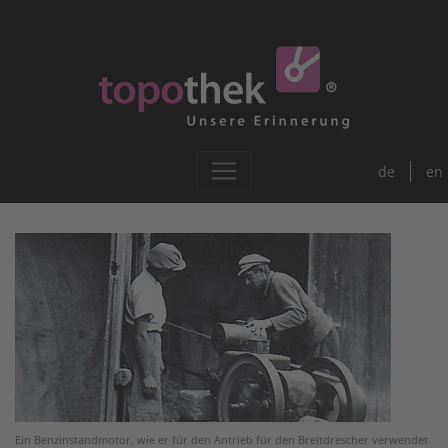
de
en
Ein Benzinstandmotor, wie er für den Antrieb für den Breitdrescher verwendet