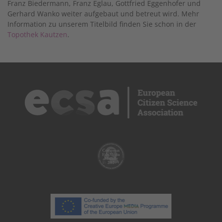
Franz Biedermann, Franz Eglau, Gottfried Eggenhofer und
Gerhard Wanko weiter aufgebaut und betreut wird. Mehr
Information zu unserem Titelbild finden Sie schon in der
Topothek Kautzen
.