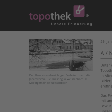
29. Ja
A / 
Unter 
Topoth
in Alt
Der Fluss als vielgesichtiger Begleiter durch die
Jahreszeiten. Die Triesting in Weissenbach. ©
Bilder
Marktgemeinde Weissenbach
eröffn
Das Pr
mit an
Bewuss
unser 