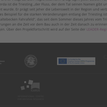
rda ist die Triesting „der Fluss, der dem Tal seinen Namen gibt un
t wurde. Er prägt seit jeher die Lebenswelt in der Region und ver
les Beispiel für die starken Veränderungen entlang der Triesting 
haltebecken Fahrafeld“, das seit dem Sommer dieses Jahres vom Tr
rungen an die Zeit vor dem Bau auch in der Zeit danach zu erinnern
gen. Über den Projektfortschritt wird auf der Seite der
LEADER-Regio