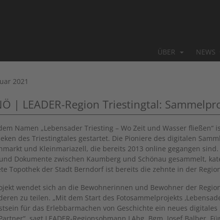
ÜBER
NEWS
nuar 2021
NÖ | LEADER-Region Triestingtal: Sammelpr
dem Namen „Lebensader Triesting – Wo Zeit und Wasser fließen“ i
eken des Triestingtales gestartet. Die Pioniere des digitalen Sam
enmarkt und Kleinmariazell, die bereits 2013 online gegangen sind
 und Dokumente zwischen Kaumberg und Schönau gesammelt, kategori
ete Topothek der Stadt Berndorf ist bereits die zehnte in der Regio
ojekt wendet sich an die Bewohnerinnen und Bewohner der Region u
deren zu teilen. „Mit dem Start des Fotosammelprojekts ‚Lebensad
tsein für das Erlebbarmachen von Geschichte ein neues digitales 
Partner“, sagt LEADER-Regionsobmann LAbg. Bgm. Josef Balber. Für