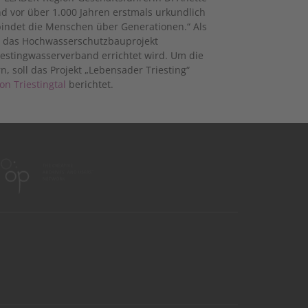
d vor über 1.000 Jahren erstmals urkundlich
bindet die Menschen über Generationen.“ Als
ist das Hochwasserschutzbauprojekt
iestingwasserverband errichtet wird. Um die
, soll das Projekt „Lebensader Triesting“
n Triestingtal
berichtet.