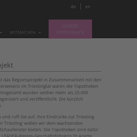
de
en
UNSERE
MITMACHEN
TOPOTHEKEN
ojekt
st das Regionsprojekt in Zusammenarbeit mit den
mlerwesens im Triestingtal waren die Topotheken
. Insgesamt wurden seither mehr als 25.000
siert und veröffentlicht. Die kürzlich
n.
nd ruft Sie auf, ihre Eindrücke zur Triesting
er Triesting‘ wollen wir dem wachsenden
Schaufenster bieten. Die Topotheken sind dafür
 LEADER-Region-Geschäftsführerin DI Anette