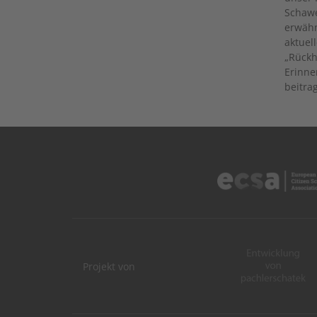
Schawe
erwähn
aktuel
„Rück
Erinne
beitra
Projekt von