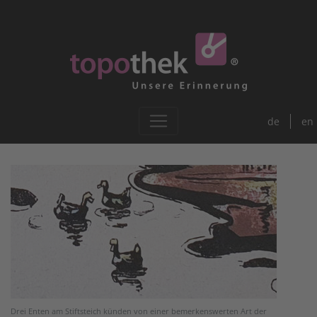
de
en
Drei Enten am Stiftsteich künden von einer bemerkenswerten Art der