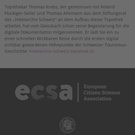
Topothekar Thomas Krebs, der gemeinsam mit Roland
Flückiger-Seiler und Thomas Allemann aus dem Stiftungsrat
des „Hotelarchiv Schweiz“ an dem Aufbau dieser Topothek
arbeitet, hat vom Giessbach schon seine Begeisterung für die
digitale Dokumentation mitgenommen. Er lädt Sie ein zu
einer schnellen klickbaren Reise durch die ersten digital
sichtbar gewordenen Höhepunkte der Schweizer Tourismus-
Geschichte:
hotelarchiv-schweiz.topothek.ch