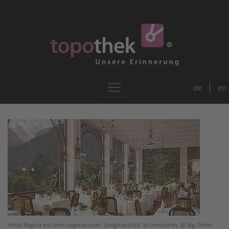
de
en
Hotel Regina mit dem sogenannten "Jungfraublick" in Interlaken, @ Slg. Peter