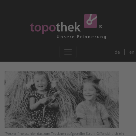
de
en
"Pockerl" heisst hier das zum Trocknen aufgestellte Stroh. Offensichtlich ein