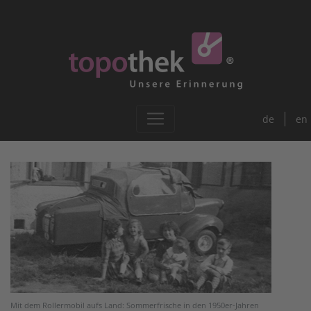
de
en
Mit dem Rollermobil aufs Land: Sommerfrische in den 1950er-Jahren