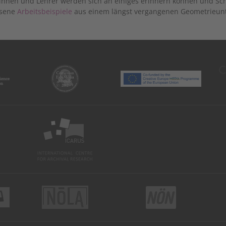
innen und Lehrer werden sich an einiges erinnern können und Schü
ssene
Arbeitsbeispiele
aus einem längst vergangenen Geometrieunte