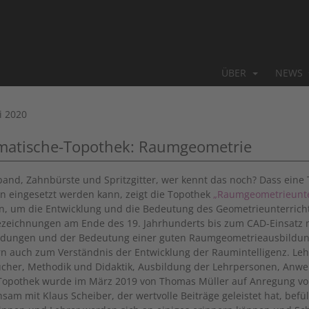
ÜBER
NEWS
i 2020
matische-Topothek: Raumgeometrie
and, Zahnbürste und Spritzgitter, wer kennt das noch? Dass eine
 eingesetzt werden kann, zeigt die Topothek
„Raumgeometrieunte
n, um die Entwicklung und die Bedeutung des Geometrieunterrichts
zeichnungen am Ende des 19. Jahrhunderts bis zum CAD-Einsatz m
ungen und der Bedeutung einer guten Raumgeometrieausbildung
n auch zum Verständnis der Entwicklung der Raumintelligenz. Leh
cher, Methodik und Didaktik, Ausbildung der Lehrpersonen, Anwen
Topothek wurde im März 2019 von Thomas Müller auf Anregung von
sam mit Klaus Scheiber, der wertvolle Beiträge geleistet hat, befüll