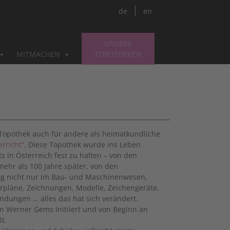
de
en
UNSERE
MITMACHEN
TOPOTHEKEN
 Topothek auch für andere als heimatkundliche
rricht“
. Diese Topothek wurde ins Leben
 in Österreich fest zu halten – von den
ehr als 100 Jahre später, von den
 nicht nur im Bau- und Maschinenwesen,
rpläne, Zeichnungen, Modelle, Zeichengeräte,
dungen … alles das hat sich verändert.
 Werner Gems initiiert und von Beginn an
t.