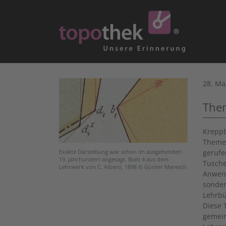
28. Ma
The
Kreppb
Themen
gerufe
Exakte Darstellung war schon im ausgehenden
19. Jahrhundert angesagt. Blatt 4 aus dem
Tusche
Lehrwerk von C. Alberti, 1898 © Günter Maresch
Anwend
sonder
Lehrbü
Diese 
gemein