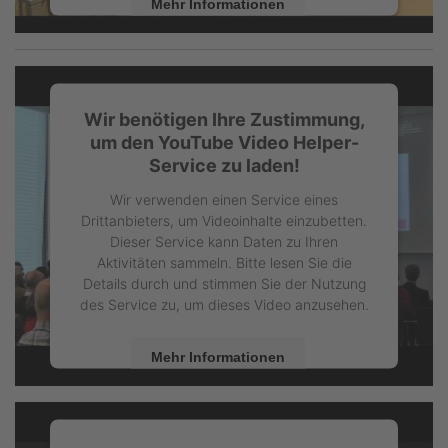
Mehr Informationen
Akzeptieren
powered by
Usercentrics Consent
Management Platform
Wir benötigen Ihre Zustimmung,
um den YouTube Video Helper-
Service zu laden!
Wir verwenden einen Service eines
Drittanbieters, um Videoinhalte einzubetten.
Dieser Service kann Daten zu Ihren
Aktivitäten sammeln. Bitte lesen Sie die
Details durch und stimmen Sie der Nutzung
des Service zu, um dieses Video anzusehen.
Mehr Informationen
Akzeptieren
powered by
Usercentrics Consent