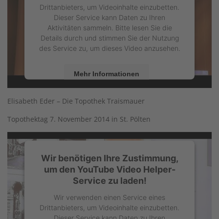
Drittanbieters, um Videoinhalte einzubetten.
Dieser Service kann Daten zu Ihren
Aktivitäten sammeln. Bitte lesen Sie die
Details durch und stimmen Sie der Nutzung
des Service zu, um dieses Video anzusehen.
Mehr Informationen
Akzeptieren
Elisabeth Eder – Die Topothek Traismauer
powered by
Usercentrics Consent
Topothektag 7. November 2014 in St. Pölten
Management Platform
Wir benötigen Ihre Zustimmung,
um den YouTube Video Helper-
Service zu laden!
Wir verwenden einen Service eines
Drittanbieters, um Videoinhalte einzubetten.
Dieser Service kann Daten zu Ihren