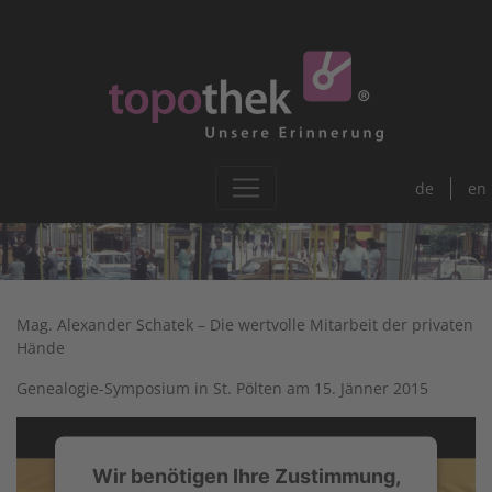
de
en
Mag. Alexander Schatek – Die wertvolle Mitarbeit der privaten
Hände
Genealogie-Symposium in St. Pölten am 15. Jänner 2015
Wir benötigen Ihre Zustimmung,