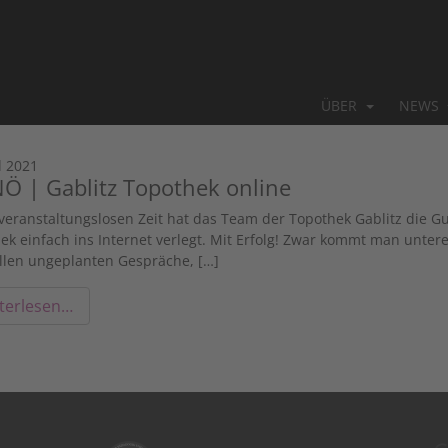
ÜBER
NEWS
l 2021
NÖ | Gablitz Topothek online
 veranstaltungslosen Zeit hat das Team der Topothek Gablitz die G
ek einfach ins Internet verlegt. Mit Erfolg! Zwar kommt man untere
llen ungeplanten Gespräche, […]
terlesen…