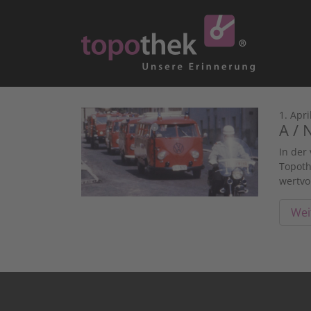
1. Apri
A / 
In der
Topoth
wertvo
Wei