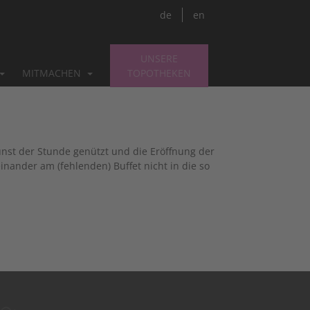
de
en
UNSERE
MITMACHEN
TOPOTHEKEN
unst der Stunde genützt und die Eröffnung der
inander am (fehlenden) Buffet nicht in die so