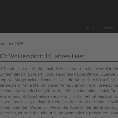
ÜBER
NEWS
ptember 2025
NÖ: Wolkersdorf: 10 Jahres-Feier
nf Topotheken der Stadtgemeinde Wolkersdorf im Weinviertel luden
ählten Bildern zu feiern. Dazu stand das neu eröffnete „Quartier 
ung, wo Bürgermeister Dominic Litzka die zahlreichen Gäste begrü
germeisterin Anna Steindl, die auf Anregung von Hermine Perschke
emeinde Wolkersdorf eingeführt hat. Ebenso bedankte er sich für d
ekarinnen und Topothekaren aus
Münichsthal
Helmut Reiskopf; a
Unger; aus
Pfösing
Hildegard Kien; aus
Riedenthal
Hermine Persch
en einleitenden Worten von Alexander Schatek, der die Gründung
leitet hat, wurden die Bild- und Ton-Schmankerln präsentiert. Natü