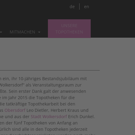
de
en
UNSERE
MITMACHEN
TOPOTHEKEN
 ein, ihr 10-jähriges Bestandsjubiläum mit
Wolkersdorf“ als Veranstaltungsraum zur
ßte. Sein erster Dank galt der anwesenden
 im Jahr 2015 die Topotheken für die
ie tatkräftige Topothekarbeit bei den
us
Obersdorf
Leo Dietler, Herbert Kraus und
ke und aus der
Stadt Wolkersdorf
Erich Dunkel.
en der fünf Topotheken von Anfang an
rlich sind alle in den Topotheken jederzeit