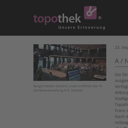
23. Se
A / 
Die fü
ausgew
Verfüg
Bürgermeister Dominic Litzka eröffnete die 10-
Jahresveranstaltung © A. Schatek
Altbür
Stadtg
Topoth
Franz 
Nach d
mitbeg