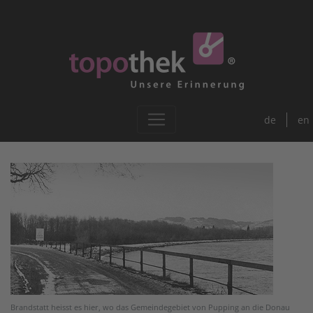
de
en
Brandstatt heisst es hier, wo das Gemeindegebiet von Pupping an die Donau