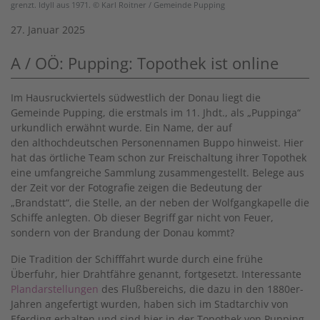
grenzt. Idyll aus 1971. © Karl Roitner / Gemeinde Pupping
27. Januar 2025
A / OÖ: Pupping: Topothek ist online
Im Hausruckviertels südwestlich der Donau liegt die
Gemeinde Pupping, die erstmals im 11. Jhdt., als „Puppinga“
urkundlich erwähnt wurde. Ein Name, der auf
den althochdeutschen Personennamen Buppo hinweist. Hier
hat das örtliche Team schon zur Freischaltung ihrer Topothek
eine umfangreiche Sammlung zusammengestellt. Belege aus
der Zeit vor der Fotografie zeigen die Bedeutung der
„Brandstatt“, die Stelle, an der neben der Wolfgangkapelle die
Schiffe anlegten. Ob dieser Begriff gar nicht von Feuer,
sondern von der Brandung der Donau kommt?
Die Tradition der Schifffahrt wurde durch eine frühe
Überfuhr, hier Drahtfähre genannt, fortgesetzt. Interessante
Plandarstellungen
des Flußbereichs, die dazu in den 1880er-
Jahren angefertigt wurden, haben sich im Stadtarchiv von
Eferding erhalten und sind hier in der Topothek von Pupping