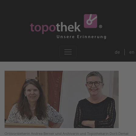
de
en
Ortsvorsteherin Andrea Berner und Archivarin und Topothekarin Dorli Demal