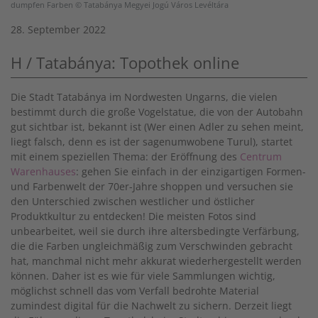
dumpfen Farben © Tatabánya Megyei Jogú Város Levéltára
28. September 2022
H / Tatabánya: Topothek online
Die Stadt Tatabánya im Nordwesten Ungarns, die vielen
bestimmt durch die große Vogelstatue, die von der Autobahn
gut sichtbar ist, bekannt ist (Wer einen Adler zu sehen meint,
liegt falsch, denn es ist der sagenumwobene Turul), startet
mit einem speziellen Thema: der Eröffnung des
Centrum
Warenhauses
: gehen Sie einfach in der einzigartigen Formen-
und Farbenwelt der 70er-Jahre shoppen und versuchen sie
den Unterschied zwischen westlicher und östlicher
Produktkultur zu entdecken! Die meisten Fotos sind
unbearbeitet, weil sie durch ihre altersbedingte Verfärbung,
die die Farben ungleichmäßig zum Verschwinden gebracht
hat, manchmal nicht mehr akkurat wiederhergestellt werden
können. Daher ist es wie für viele Sammlungen wichtig,
möglichst schnell das vom Verfall bedrohte Material
zumindest digital für die Nachwelt zu sichern. Derzeit liegt