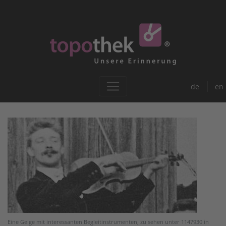
de
en
Eine Geige mit interessanten Begleitinstrumenten, zu sehen unter 1147930 in