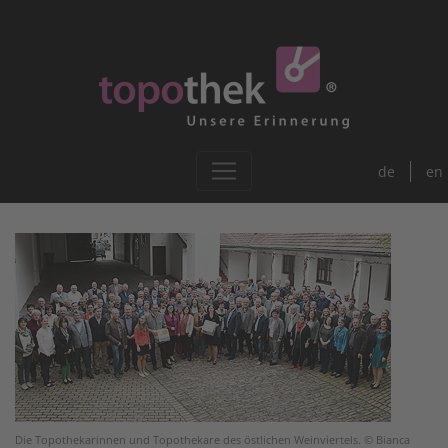
de
en
Die Topothekarinnen und Topothekare des östlichen Weinviertels. © Bianca