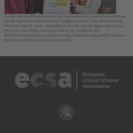
Freude über das Erreichte und ein großes Dankeschön an alle Ehrenamtlichen,
die die Topotheken des Weinviertels aufgebaut haben. LAbg. Melanie Erasim,
Historiker Mag. Dr. Galler, Geschäftsführerin der LEADER-Region Weinviertel-
Ost DI Christine Filipp, Alexander Schatek, Stv. Direktorin des
Niederösterreichischen Landesarchivs Mag. Elisabeth Loinig, LEADER-Obmann
Bgm. Kurt Jantschitsch © Bianca Christenheit