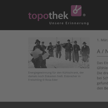
1. Mär
A / 
Das Ei
Gföhle
Die dr
Energiegewinnung für den Kühlschrank, der
damals noch Eiskasten hieß. Eisbrecher in
bei Sc
Freischling © Rosa Eder
gefund
den Be