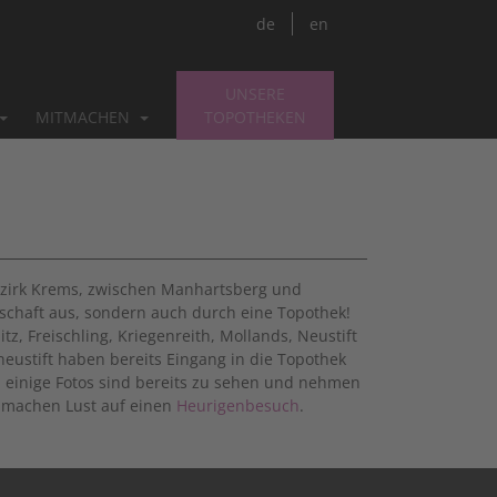
de
en
UNSERE
MITMACHEN
TOPOTHEKEN
ezirk Krems, zwischen Manhartsberg und
dschaft aus, sondern auch durch eine Topothek!
, Freischling, Kriegenreith, Mollands, Neustift
eustift haben bereits Eingang in die Topothek
einige Fotos sind bereits zu sehen und nehmen
r machen Lust auf einen
Heurigenbesuch
.