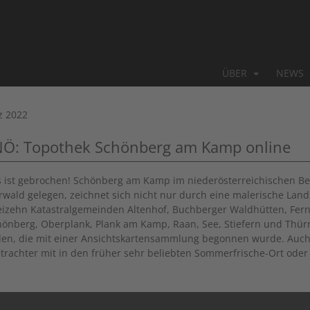
ÜBER
NEWS
z 2022
NÖ: Topothek Schönberg am Kamp online
s ist gebrochen! Schönberg am Kamp im niederösterreichischen B
rwald gelegen, zeichnet sich nicht nur durch eine malerische Lan
eizehn Katastralgemeinden Altenhof, Buchberger Waldhütten, Fernitz
hönberg, Oberplank, Plank am Kamp, Raan, See, Stiefern und Thürn
en, die mit einer Ansichtskartensammlung begonnen wurde. Auch 
trachter mit in den früher sehr beliebten Sommerfrische-Ort ode