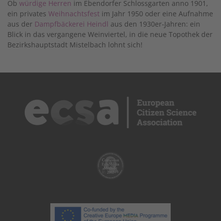
Ob
würdige Herren
im Ebendorfer Schlossgarten anno 1901,
ein privates
Weihnachtsfest
im Jahr 1950 oder eine Aufnahme
aus der
Dampfbäckerei Heindl
aus den 1930er-Jahren: ein
Blick in das vergangene Weinviertel, in die neue Topothek der
Bezirkshauptstadt Mistelbach lohnt sich!