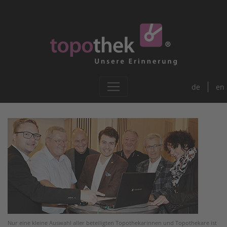
de
en
Nur eine kleine Auswahl aller beteiligten Topothekarinnen und Topothekare ist