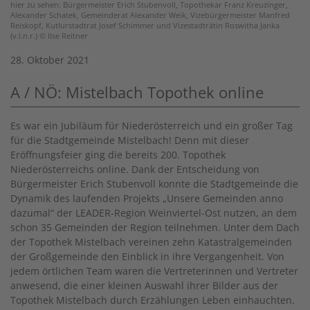
hier zu sehen: Bürgermeister Erich Stubenvoll, Topothekar Franz Kreuzinger,
Alexander Schatek, Gemeinderat Alexander Weik, Vizebürgermeister Manfred
Reiskopf, Kutlurstadtrat Josef Schimmer und Vizestadträtin Roswitha Janka
(v.l.n.r.) © Ilse Reitner
28. Oktober 2021
A / NÖ: Mistelbach Topothek online
Es war ein Jubiläum für Niederösterreich und ein großer Tag
für die Stadtgemeinde Mistelbach! Denn mit dieser
Eröffnungsfeier ging die bereits 200. Topothek
Niederösterreichs online. Dank der Entscheidung von
Bürgermeister Erich Stubenvoll konnte die Stadtgemeinde die
Dynamik des laufenden Projekts „Unsere Gemeinden anno
dazumal“ der LEADER-Region Weinviertel-Ost nutzen, an dem
schon 35 Gemeinden der Region teilnehmen. Unter dem Dach
der Topothek Mistelbach vereinen zehn Katastralgemeinden
der Großgemeinde den Einblick in ihre Vergangenheit. Von
jedem örtlichen Team waren die Vertreterinnen und Vertreter
anwesend, die einer kleinen Auswahl ihrer Bilder aus der
Topothek Mistelbach durch Erzählungen Leben einhauchten.