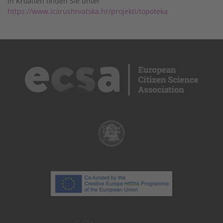
in Kroatien finden Sie unter
https://www.icarushrvatska.hr/projekti/topoteka