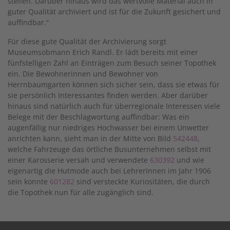
stellen. Darüber hinaus wird das wertvolle Material auch in
guter Qualität archiviert und ist für die Zukunft gesichert und
auffindbar.“
Für diese gute Qualität der Archivierung sorgt
Museumsobmann Erich Randl. Er lädt bereits mit einer
fünfstelligen Zahl an Einträgen zum Besuch seiner Topothek
ein. Die Bewohnerinnen und Bewohner von
Herrnbaumgarten können sich sicher sein, dass sie etwas für
sie persönlich Interessantes finden werden. Aber darüber
hinaus sind natürlich auch für überregionale Interessen viele
Belege mit der Beschlagwortung auffindbar: Was ein
augenfällig nur niedriges Hochwasser bei einem Unwetter
anrichten kann, sieht man in der Mitte von Bild
542448
,
welche Fahrzeuge das örtliche Busunternehmen selbst mit
einer Karosserie versah und verwendete
630392
und wie
eigenartig die Hutmode auch bei LehrerInnen im Jahr 1906
sein konnte
601282
sind versteckte Kuriositäten, die durch
die Topothek nun für alle zugänglich sind.