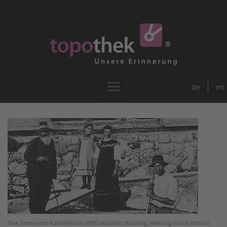
de
en
Eine Szene vom Kalkofen um 1910 zwischen Häusling, Heitzing und Kochholz.