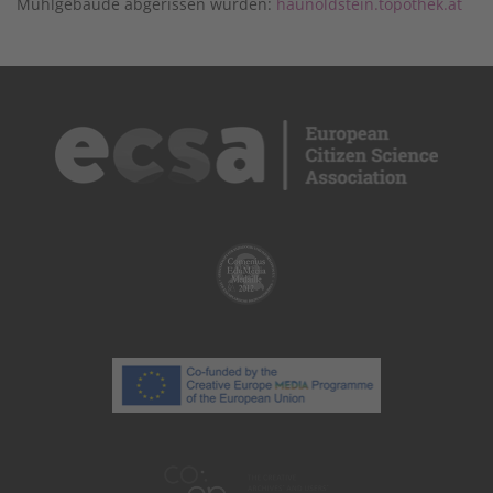
Mühlgebäude abgerissen wurden:
haunoldstein.topothek.at