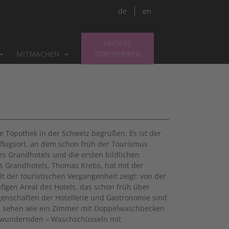
de
en
UNSERE
MITMACHEN
TOPOTHEKEN
te Topothek in der Schweiz begrüßen. Es ist der
flugsort, an dem schon früh der Tourismus
des Grandhotels und die ersten bildlichen
s Grandhotels, Thomas Krebs, hat mit der
lt der touristischen Vergangenheit zeigt: von der
figen Areal des Hotels, das schon früh über
genschaften der Hotellerie und Gastronomie sind
zu sehen wie ein Zimmer mit Doppelwaschbecken
bewundernden – Waschschüsseln mit