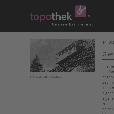
14. De
Gies
In ein
im Kan
begann
Standseilbahn Giessbach
Zeugni
Topoth
eigene
eigene
zu bes
an der