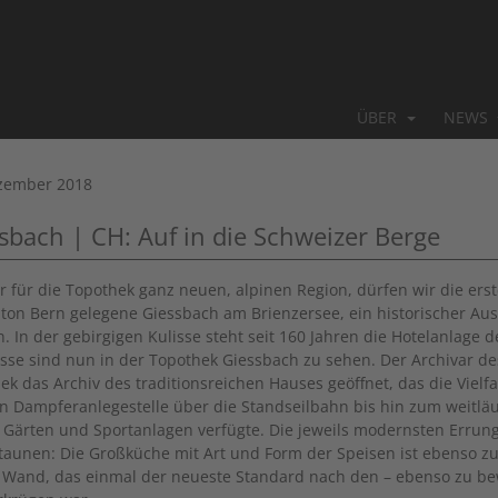
ÜBER
NEWS
zember 2018
sbach | CH: Auf in die Schweizer Berge
er für die Topothek ganz neuen, alpinen Region, dürfen wir die ers
ton Bern gelegene Giessbach am Brienzersee, ein historischer Aus
. In der gebirgigen
Kulisse steht seit 160 Jahren die Hotelanlage 
sse sind nun in der Topothek Giessbach zu sehen. Der Archivar de
ek das Archiv des traditionsreichen Hauses geöffnet, das die Vielfa
n Dampferanlegestelle über die Standseilbahn bis hin zum weitläu
 Gärten und Sportanlagen verfügte. Die jeweils modernsten Errun
taunen: Die Großküche mit Art und Form der Speisen ist ebenso 
 Wand, das einmal der neueste Standard nach den – ebenso zu 