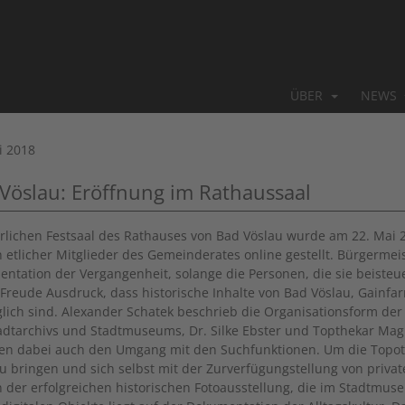
ÜBER
NEWS
i 2018
Vöslau: Eröffnung im Rathaussaal
erlichen Festsaal des Rathauses von Bad Vöslau wurde am 22. Mai 
n etlicher Mitglieder des Gemeinderates online gestellt. Bürgermei
ntation der Vergangenheit, solange
die Personen, die sie beiste
 Freude Ausdruck, dass historische Inhalte von Bad Vöslau, Gainf
lich sind. Alexander Schatek beschrieb die Organisationsform der 
adtarchivs und Stadtmuseums, Dr. Silke Ebster und Topthekar Mag.
ten dabei auch den Umgang mit den Suchfunktionen. Um die Topo
u bringen und sich selbst mit der Zurverfügungstellung von private
n der erfolgreichen historischen Fotoausstellung, die im Stadtmu