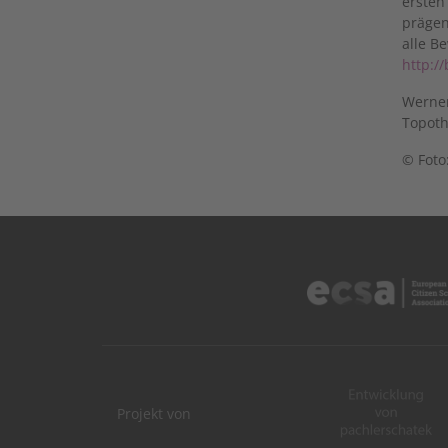
ersten
prägen
alle B
http:/
Werner
Topoth
© Foto
Projekt von