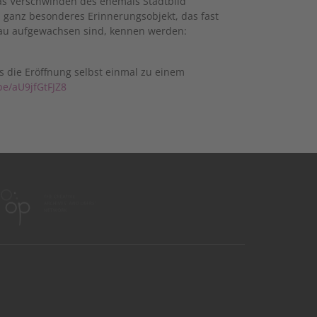
 Das Verschwinden des ehemals Stadtbild
 ganz besonderes Erinnerungsobjekt, das fast
lau aufgewachsen sind, kennen werden:
s die Eröffnung selbst einmal zu einem
be/aU9jfGtFJZ8