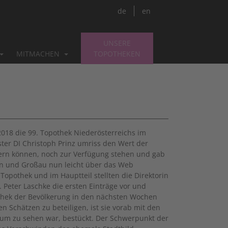
de
en
UNSERE
MITMACHEN
TOPOTHEKEN
2018 die 99. Topothek Niederösterreichs im
ster DI Christoph Prinz umriss den Wert der
uern können, noch zur Verfügung stehen und gab
arn und Großau nun leicht über das Web
Topothek und im Hauptteil stellten die Direktorin
 Peter Laschke die ersten Einträge vor und
thek der Bevölkerung in den nächsten Wochen
n Schätzen zu beteiligen, ist sie vorab mit den
seum zu sehen war, bestückt. Der Schwerpunkt der