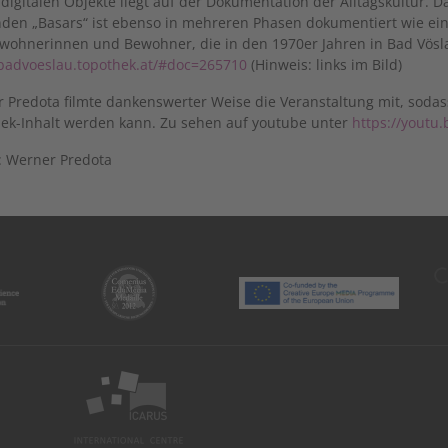
 digitalen Objekte liegt auf der Dokumentation der Alltagskultur.
den „Basars“ ist ebenso in mehreren Phasen dokumentiert wie ein
ewohnerinnen und Bewohner, die in den 1970er Jahren in Bad Vös
/badvoeslau.topothek.at/#doc=265710
(Hinweis: links im Bild)
 Predota filmte dankenswerter Weise die Veranstaltung mit, sodas
ek-Inhalt werden kann. Zu sehen auf youtube unter
https://youtu.
: Werner Predota