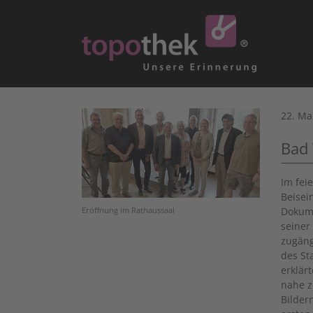
22. Ma
Bad 
Im fei
Beisei
Dokume
Eröffnung im Rathaussaal
seiner
zugäng
des St
erklär
nahe z
Bilder