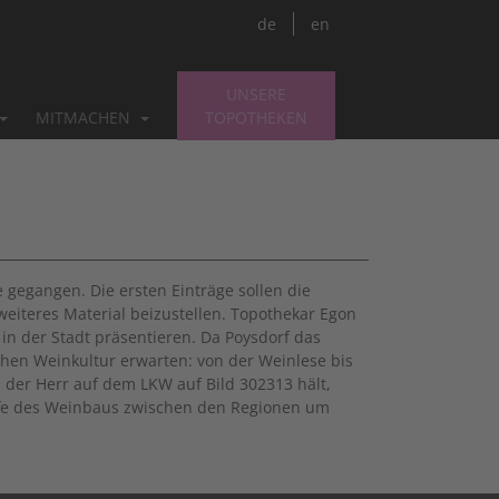
de
en
UNSERE
MITMACHEN
TOPOTHEKEN
 gegangen. Die ersten Einträge sollen die
iteres Material beizustellen. Topothekar Egon
in der Stadt präsentieren. Da Poysdorf das
schen Weinkultur erwarten: von der Weinlese bis
 der Herr auf dem LKW auf Bild 302313 hält,
riffe des Weinbaus zwischen den Regionen um