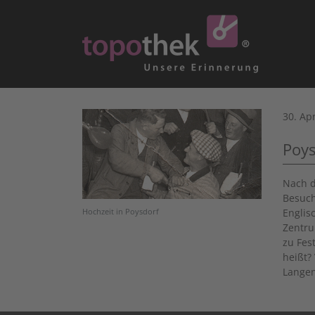
30. Apr
Poys
Nach d
Besuch
Englis
Hochzeit in Poysdorf
Zentru
zu Fes
heißt?
Langen