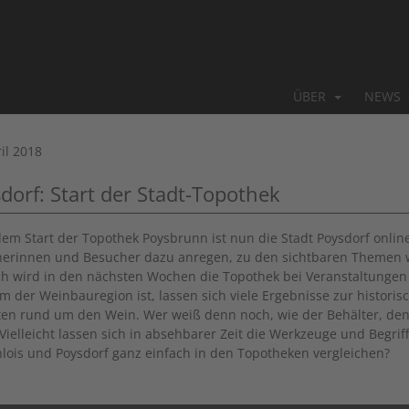
ÜBER
NEWS
il 2018
dorf: Start der Stadt-Topothek
em Start der Topothek Poysbrunn ist nun die Stadt Poysdorf online
erinnen und Besucher dazu anregen, zu den sichtbaren Themen we
ch wird in den nächsten Wochen die
Topothek bei Veranstaltungen 
m der Weinbauregion ist, lassen sich viele Ergebnisse zur histori
ten rund um den Wein. Wer weiß denn noch, wie der Behälter, den
 Vielleicht lassen sich in absehbarer Zeit die Werkzeuge und Beg
lois und Poysdorf ganz einfach in den Topotheken vergleichen?