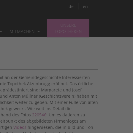
de
en
UNSERE
MITMACHEN
TOPOTHEKEN
it an der Gemeindegeschichte Interessierten
die Topothek Atzenbrugg eröffnet. Das örtliche
k prädestiniert sind: Margarete und Josef
 und Anton Müllner (Geschichtsverein) haben mit
lichkeit weiter zu geben. Mit einer Fülle von alten
ek geweckt. Wie weit ins Detail die
nhand des Fotos
220546
: Um es datieren zu
zeitpunkt des abgebildeten Firmenlogos am
artigen
Videos
hingewiesen, die in Bild und Ton