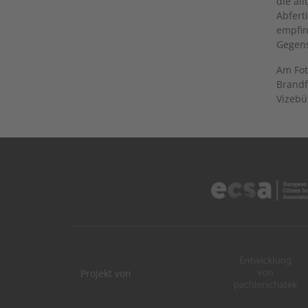
die al
Abfert
empfin
Gegens
Am Fot
Brandf
Vizebü
Projekt von