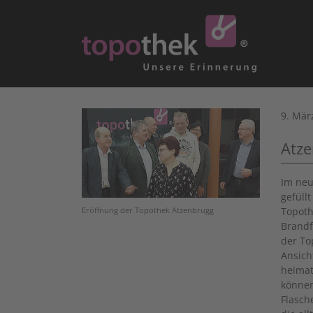
9. Mär
Atze
Im neu
gefüll
Topot
Eröffnung der Topothek Atzenbrugg
Brandf
der Top
Ansich
heimat
können
Flasch