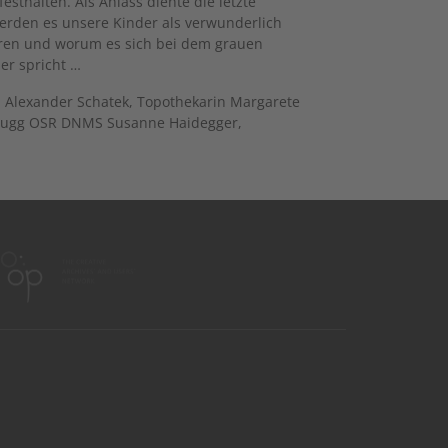
sthalten. Als Anlass diente die letzte
erden es unsere Kinder als verwunderlich
waren und worum es sich bei dem grauen
er spricht …
r, Alexander Schatek, Topothekarin Margarete
nbrugg OSR DNMS Susanne Haidegger,