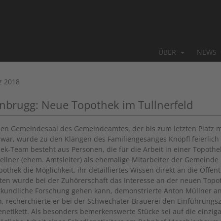
ÜBER
NEWS
z 2018
nbrugg: Neue Topothek im Tullnerfeld
en Gemeindesaal des Gemeindeamtes, der bis zum letzten Platz m
t war, wurde zu den Klängen des Familiengesanges Knöpfl feierlich 
hek-Team
besteht aus Personen, die für die Arbeit in einer Topothe
ellner (ehem. Amtsleiter) als ehemalige Mitarbeiter der Gemeinde
othek die Möglichkeit, ihr detailliertes Wissen direkt an die Öffent
ten wurde bei der Zuhörerschaft das Interesse an der neuen Topoth
kundliche Forschung gehen kann, demonstrierte Anton Müllner a
, recherchierte er bei der Schwechater Brauerei den Einführungs
enetikett. Als besonders bemerkenswerte Stücke sei auf die einzig