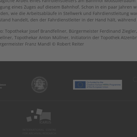
ltägliche Arbeit eines Fahrdienstleiters am Bahnhof Moosbierbaum fe
igung eines Zuges auf diesem Bahnhof. Schon in ein paar Jahren w
den, wie die Arbeitsabläufe in Stellwerk und Fahrdienstleitung 
tand handelt, den der Fahrdienstleiter in der Hand hält, während 
o: Topothekar Josef Brandfellner, Bürgermeister Ferdinand Ziegle
ellner, Topothekar Anton Müllner, Initiatorin der Topothek Atze
rgermeister Franz Mandl © Robert Reiter