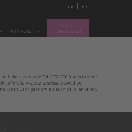
de
en
UNSERE
MITMACHEN
TOPOTHEKEN
Topotheken haben die Zahl 250.000 überschritten!
ek auf große Akzeptanz stösst. Sowohl bei
e Arbeit Dank gebührt, als auch bei allen jenen,