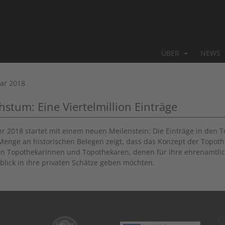
ÜBER
NEWS
uar 2018
stum: Eine Viertelmillion Einträge
hr 2018 startet mit einem neuen Meilenstein: Die Einträge in den 
Menge an historischen Belegen zeigt, dass das Konzept der Topoth
en Topothekarinnen
und Topothekaren, denen für ihre ehrenamtlich
nblick in ihre privaten Schätze geben möchten.