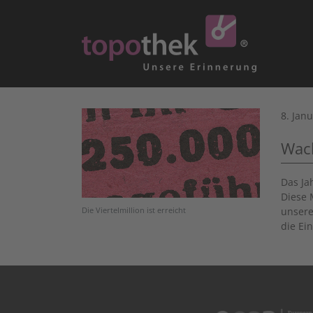
8. Jan
Wach
Das Ja
Diese 
unser
Die Viertelmillion ist erreicht
die Ei