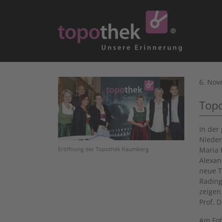
6. Nov
Topo
In der
Nieder
Maria 
Eröffnung der Topothek Kaumberg
Alexan
neue T
Rading
zeige
Prof. 
Am Fot