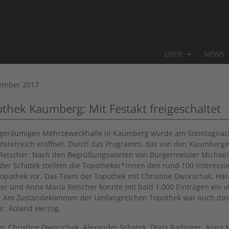
ÜBER
NEWS
ember 2017
thek Kaumberg: Mit Festakt freigeschaltet
 geräumigen Mehrzeweckhalle in Kaumberg wurde am Sonntagnachm
österreich eröffnet. Durch das Programm, das von den Kaumberge
Reischer. Nach den Begrüßungsworten
von Bürgermeister Michael
der Schatek stellten die Topothekar*innen den rund 100 interes
opothek vor. Das Team der Topothek mit Christine Dworschak, Hara
er und Anna Maria Reischer konnte mit bald 1.000 Einträgen ein v
n. Am Zustandekommen der Umfangreichen Topothek war auch da
Dir. Roland Herzog.
o: Christine Dworschak, Alexander Schatek, Doris Radinger, Anna M