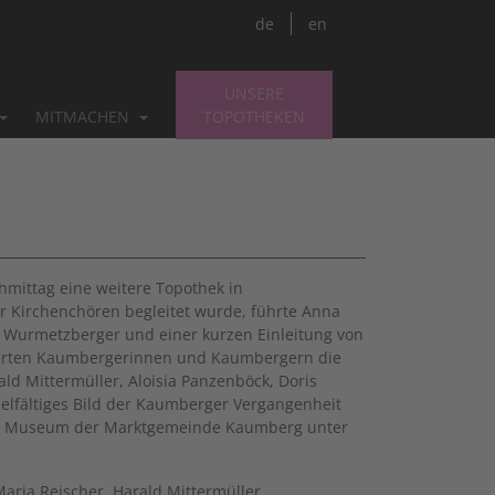
de
en
UNSERE
MITMACHEN
TOPOTHEKEN
ittag eine weitere Topothek in
r Kirchenchören begleitet wurde, führte Anna
 Wurmetzberger und einer kurzen Einleitung von
sierten Kaumbergerinnen und Kaumbergern die
ld Mittermüller, Aloisia Panzenböck, Doris
ielfältiges Bild der Kaumberger Vergangenheit
s Museum der Marktgemeinde Kaumberg unter
aria Reischer, Harald Mittermüller,