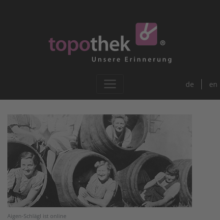
de
en
Aigen-Schlägl ist online