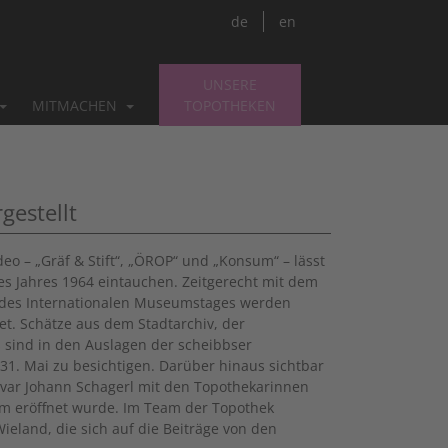
de
en
UNSERE
MITMACHEN
TOPOTHEKEN
gestellt
deo – „Gräf & Stift“, „ÖROP“ und „Konsum“ – lässt
es Jahres 1964 eintauchen. Zeitgerecht mit dem
h des Internationalen Museumstages werden
net. Schätze aus dem Stadtarchiv, der
ind in den Auslagen der scheibbser
 31. Mai zu besichtigen. Darüber hinaus sichtbar
ivar Johann Schagerl mit den Topothekarinnen
m eröffnet wurde. Im Team der Topothek
eland, die sich auf die Beiträge von den