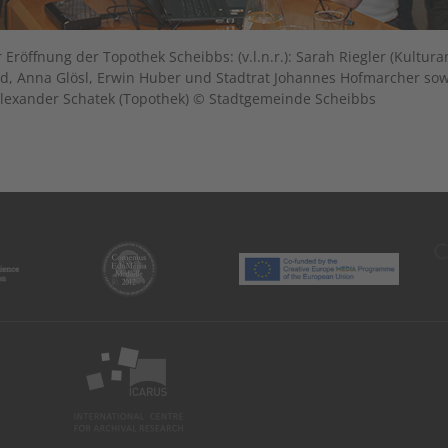
r Eröffnung der Topothek Scheibbs: (v.l.n.r.): Sarah Riegler (Kultu
d, Anna Glösl, Erwin Huber und Stadtrat Johannes Hofmarcher sowi
lexander Schatek (Topothek) © Stadtgemeinde Scheibbs