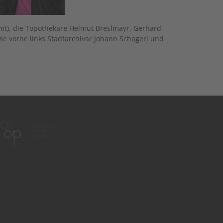
ramt), die Topothekare Helmut Breslmayr, Gerhard
e vorne links Stadtarchivar Johann Schagerl und