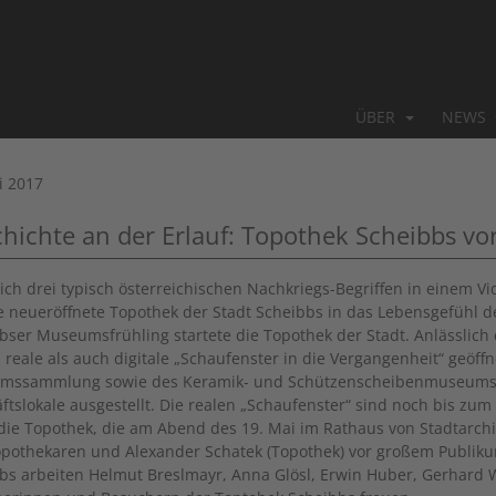
ÜBER
NEWS
i 2017
hichte an der Erlauf: Topothek Scheibbs vor
eich drei typisch österreichischen Nachkriegs-Begriffen in einem Vi
e neueröffnete Topothek der Stadt Scheibbs in das Lebensgefühl d
bser
Museumsfrühling startete die Topothek der Stadt. Anlässlic
 reale als auch digitale „Schaufenster in die Vergangenheit“ geöff
ssammlung sowie des Keramik- und Schützenscheibenmuseums s
ftslokale ausgestellt. Die realen „Schaufenster“ sind noch bis zum
 die Topothek, die am Abend des 19. Mai im Rathaus von Stadtarch
pothekaren und Alexander Schatek (Topothek) vor großem Publiku
bs arbeiten Helmut Breslmayr, Anna Glösl, Erwin Huber, Gerhard Wi