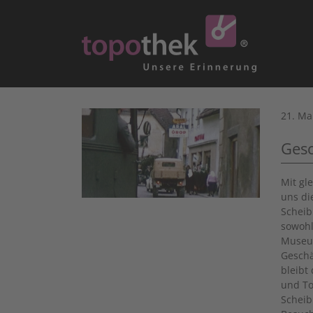
21. Ma
Gesc
Mit gl
uns di
Scheib
sowohl
Museum
Geschä
bleibt
und To
Scheib